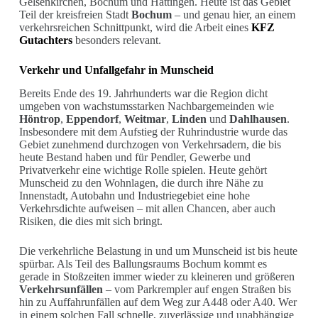
Gelsenkirchen, Bochum und Hattingen. Heute ist das Gebiet
Teil der kreisfreien Stadt
Bochum
– und genau hier, an einem
verkehrsreichen Schnittpunkt, wird die Arbeit eines
KFZ
Gutachters
besonders relevant.
Verkehr und Unfallgefahr in Munscheid
Bereits Ende des 19. Jahrhunderts war die Region dicht
umgeben von wachstumsstarken Nachbargemeinden wie
Höntrop
,
Eppendorf
,
Weitmar
,
Linden
und
Dahlhausen
.
Insbesondere mit dem Aufstieg der Ruhrindustrie wurde das
Gebiet zunehmend durchzogen von Verkehrsadern, die bis
heute Bestand haben und für Pendler, Gewerbe und
Privatverkehr eine wichtige Rolle spielen. Heute gehört
Munscheid zu den Wohnlagen, die durch ihre Nähe zu
Innenstadt, Autobahn und Industriegebiet eine hohe
Verkehrsdichte aufweisen – mit allen Chancen, aber auch
Risiken, die dies mit sich bringt.
Die verkehrliche Belastung in und um Munscheid ist bis heute
spürbar. Als Teil des Ballungsraums Bochum kommt es
gerade in Stoßzeiten immer wieder zu kleineren und größeren
Verkehrsunfällen
– vom Parkrempler auf engen Straßen bis
hin zu Auffahrunfällen auf dem Weg zur A448 oder A40. Wer
in einem solchen Fall schnelle, zuverlässige und unabhängige