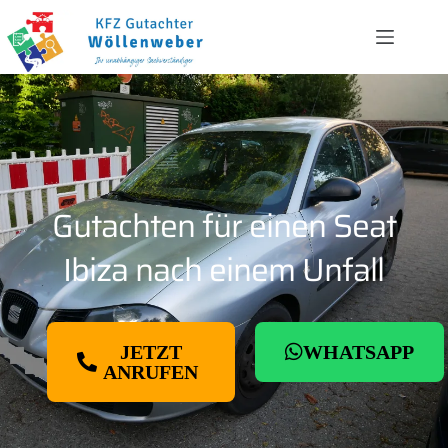
Gutachten für einen Seat
Ibiza nach einem Unfall
JETZT
WHATSAPP
ANRUFEN