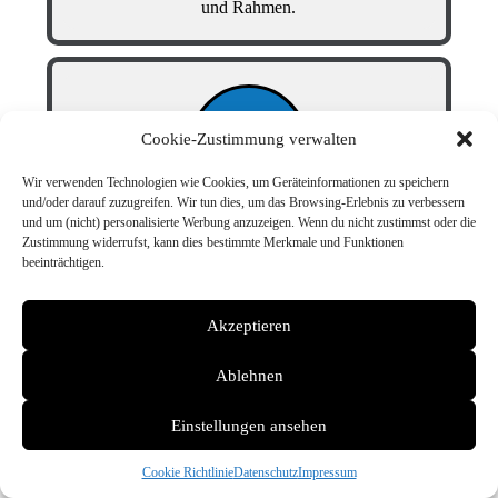
und Rahmen.
Cookie-Zustimmung verwalten
Wir verwenden Technologien wie Cookies, um Geräteinformationen zu speichern
und/oder darauf zuzugreifen. Wir tun dies, um das Browsing-Erlebnis zu verbessern
und um (nicht) personalisierte Werbung anzuzeigen. Wenn du nicht zustimmst oder die
Zustimmung widerrufst, kann dies bestimmte Merkmale und Funktionen
Schadengutachten
beeinträchtigen.
Präzise Ermittlung und Bewertung von Schäden,
Dokumentation und Empfehlungen für effektive
Reparatur.
Akzeptieren
Ablehnen
Einstellungen ansehen
Cookie Richtlinie
Datenschutz
Impressum