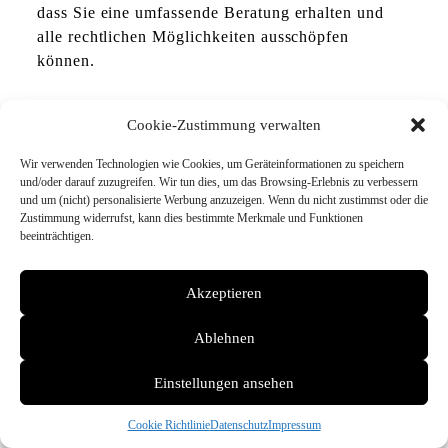
dass Sie eine umfassende Beratung erhalten und
alle rechtlichen Möglichkeiten ausschöpfen
können.
Cookie-Zustimmung verwalten
Welche Rechte habe ich als
Wir verwenden Technologien wie Cookies, um Geräteinformationen zu speichern
Unfallgeschädigter?
und/oder darauf zuzugreifen. Wir tun dies, um das Browsing-Erlebnis zu verbessern
und um (nicht) personalisierte Werbung anzuzeigen. Wenn du nicht zustimmst oder die
Zustimmung widerrufst, kann dies bestimmte Merkmale und Funktionen
Als Unfallgeschädigter haben Sie verschiedene
beeinträchtigen.
Rechte, die es zu beachten gilt:
Akzeptieren
Das Recht auf die Wahl eines unabhängigen
Kfz-Gutachters Ihrer Wahl.
Ablehnen
Das Recht auf vollständige Entschädigung
durch die
Haftpflichtversicherung
des
Einstellungen ansehen
Unfallverursachers, einschließlich der
Übernahme der
Gutachterkosten
.
Cookie Richtlinie
Datenschutz
Impressum
Das Recht, bei Bedarf einen
Fachanwalt für