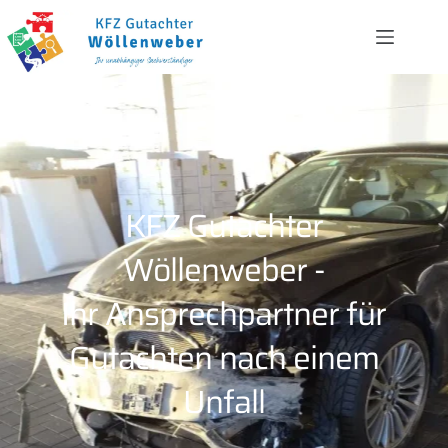
KFZ Gutachter
Wöllenweber -
Ihr Ansprechpartner für
Gutachten nach einem
Unfall